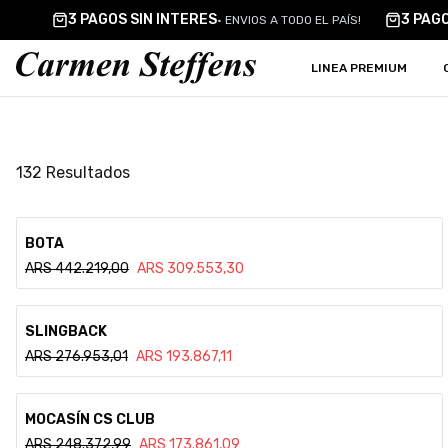
Carmen Steffens
3 PAGOS SIN INTERES
3 PAG
•
ENVIOS A TODO EL PAÍS!
LINEA PREMIUM
132
Resultados
Ver detalle
BOTA
ARS
442.219,00
ARS
309.553,30
Ver detalle
SLINGBACK
ARS
276.953,01
ARS
193.867,11
Ver detalle
MOCASÍN CS CLUB
ARS
248.372,99
ARS
173.861,09