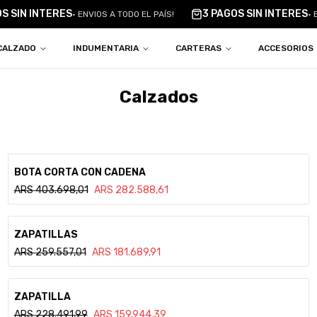
OS SIN INTERES
3 PAGOS SIN INTERES
•
ENVIOS A TODO EL PAÍS!
•
CALZADO
INDUMENTARIA
CARTERAS
ACCESORIOS
Calzados
Ver detalle
BOTA CORTA CON CADENA
ARS
403.698,01
ARS
282.588,61
Ver detalle
ZAPATILLAS
ARS
259.557,01
ARS
181.689,91
Ver detalle
ZAPATILLA
ARS
228.491,99
ARS
159.944,39