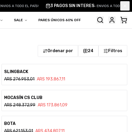
3 PAGOS SIN INTERES
ENVIOS A TODO EL PAÍS!
•
ENVIOS A TODO EL PA
Clo
SALE
PARES ÚNICOS 60% OFF
Ordenar por
24
Filtros
Ver detalle
SLINGBACK
ARS
276.953,01
ARS
193.867,11
Ver detalle
MOCASÍN CS CLUB
ARS
248.372,99
ARS
173.861,09
Ver detalle
BOTA
ARS
621.153,01
ARS
434.807,11