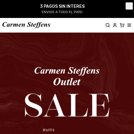
Carmen Steffens
3 PAGOS SIN INTERES
Cl
ENVIOS A TODO EL PAÍS!