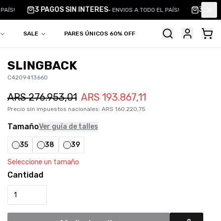
3 PAGOS SIN INTERES
3 PAGO
PAÍS!
•
ENVIOS A TODO EL PAÍS!
Clo
SALE
PARES ÚNICOS 60% OFF
SLINGBACK
C4209413660
ARS
276.953,01
ARS
193.867,11
Precio sin impuestos nacionales
:
ARS
160.220,75
Tamaño
Ver guía de talles
35
38
39
Seleccione un tamaño
Cantidad