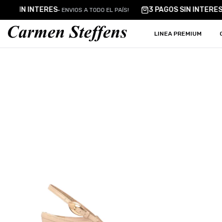
Carmen Steffens
GOS SIN INTERES
3 PAGOS SIN INTERES
•
ENVIOS A TODO EL PAÍS!
LINEA PREMIUM