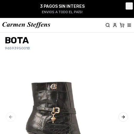
Carmen Steffens
3 PAGOS SIN INTERES
Cl
ENVIOS A TODO EL PAÍS!
BOTA
9659395001B
Previous slide
Next 