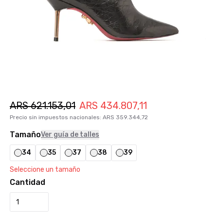
ARS
621.153,01
ARS
434.807,11
Precio sin impuestos nacionales
:
ARS
359.344,72
Tamaño
Ver guía de talles
34
35
37
38
39
Seleccione un tamaño
Cantidad