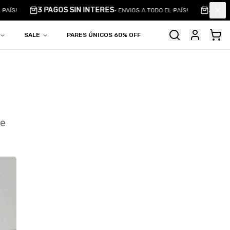
3 PAGOS SIN INTERES
3 PAGO
PAÍS!
•
ENVIOS A TODO EL PAÍS!
Clo
SALE
PARES ÚNICOS 60% OFF
ue