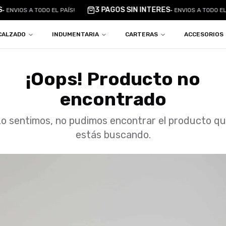
3 PAGOS SIN INTERES
•
ENVIOS A TODO EL PAÍS!
•
ENVIOS A TODO EL 
CALZADO
INDUMENTARIA
CARTERAS
ACCESORIOS
¡Oops! Producto no
encontrado
o sentimos, no pudimos encontrar el producto q
estás buscando.