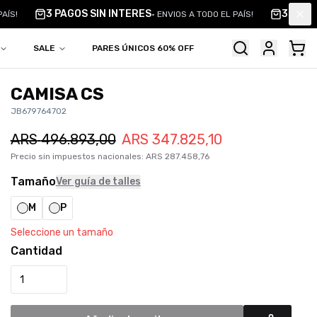
3 PAGOS SIN INTERES
3 PAGOS
ÍS!
•
ENVIOS A TODO EL PAÍS!
Clo
SALE
PARES ÚNICOS 60% OFF
CAMISA CS
JB679764702
ARS
496.893,00
ARS
347.825,10
Precio sin impuestos nacionales
:
ARS
287.458,76
Tamaño
Ver guía de talles
M
P
Seleccione un tamaño
Cantidad