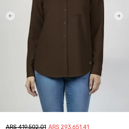
Previous slide
Next 
ARS
419.502,01
ARS
293.651,41