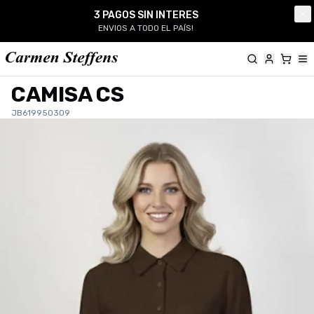
Carmen Steffens
3 PAGOS SIN INTERES
Cl
ENVIOS A TODO EL PAÍS!
CAMISA CS
JB619950309