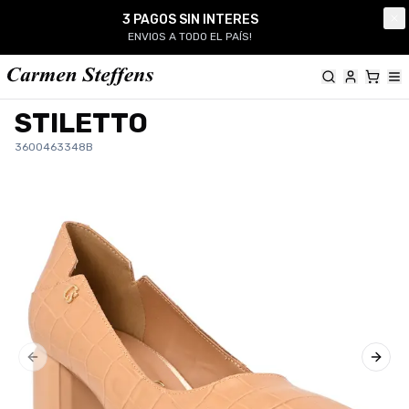
Carmen Steffens
3 PAGOS SIN INTERES
Cl
ENVIOS A TODO EL PAÍS!
STILETTO
3600463348B
Previous slide
Next 