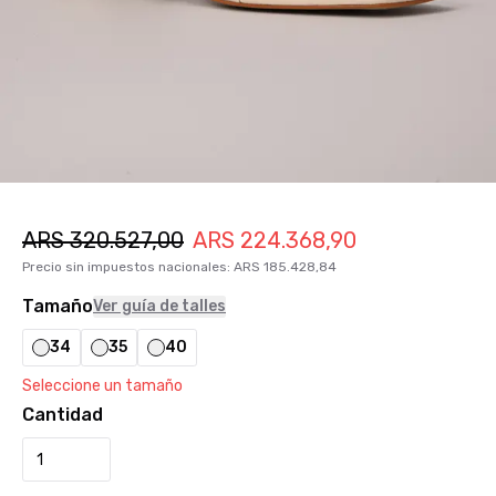
ARS
320.527,00
ARS
224.368,90
Precio sin impuestos nacionales
:
ARS
185.428,84
Tamaño
Ver guía de talles
34
35
40
Seleccione un tamaño
Cantidad