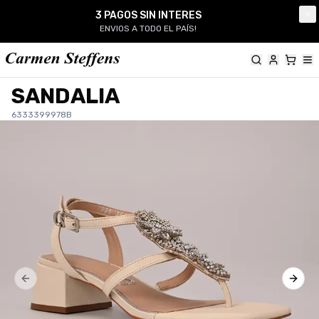
Carmen Steffens
3 PAGOS SIN INTERES
Cl
ENVIOS A TODO EL PAÍS!
SANDALIA
6333399978B
Previous slide
Next 