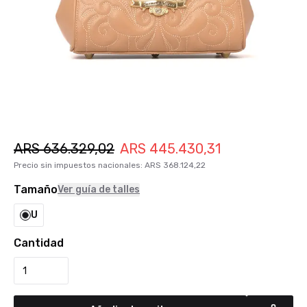
ARS
636.329,02
ARS
445.430,31
Precio sin impuestos nacionales
:
ARS
368.124,22
Tamaño
Ver guía de talles
U
Cantidad