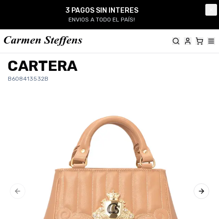
Carmen Steffens
3 PAGOS SIN INTERES
Cl
ENVIOS A TODO EL PAÍS!
CARTERA
B608413532B
Previous slide
Next 