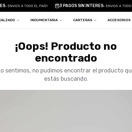
ES
3 PAGOS SIN INTERES
•
ENVIOS A TODO EL PAÍS!
•
ENVIOS A TODO E
CALZADO
INDUMENTARIA
CARTERAS
ACCESORIOS
¡Oops! Producto no
encontrado
o sentimos, no pudimos encontrar el producto q
estás buscando.