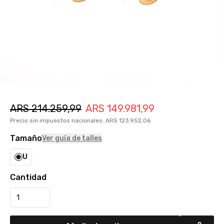
ARS
214.259,99
ARS
149.981,99
Precio sin impuestos nacionales
:
ARS
123.952,06
Tamaño
Ver guía de talles
U
Cantidad