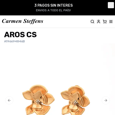
Carmen Steffens
3 PAGOS SIN INTERES
Cl
ENVIOS A TODO EL PAÍS!
AROS CS
A196694846B
Previous slide
Next 