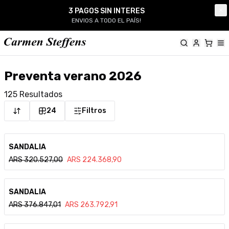
Carmen Steffens
3 PAGOS SIN INTERES
Cl
ENVIOS A TODO EL PAÍS!
Preventa verano 2026
125
Resultados
24
Filtros
Ver detalle
SANDALIA
ARS
320.527,00
ARS
224.368,90
Ver detalle
SANDALIA
ARS
376.847,01
ARS
263.792,91