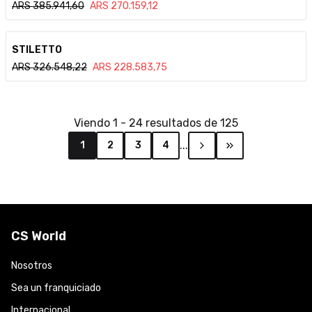
ARS
385.941,60
ARS
270.159,12
Ver detalle
STILETTO
ARS
326.548,22
ARS
228.583,75
Viendo
1
-
24
resultados de
125
...
1
2
3
4
CS World
Nosotros
Sea un franquiciado
Internacional