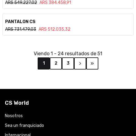
ARS
549.227,02
ARS
384.458,91
Ver detalle
PANTALON CS
ARS
731.479,03
ARS
512.035,32
Viendo
1
-
24
resultados de
51
1
2
3
CS World
Nosotros
Sea un franquiciado
Internacional