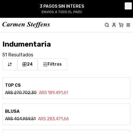
Carmen Steffens
3 PAGOS SIN INTERES
Cl
ENVIOS A TODO EL PAÍS!
Indumentaria
51
Resultados
24
Filtros
Ver detalle
TOP CS
ARS
270.702,30
ARS
189.491,61
Ver detalle
BLUSA
ARS
404.959,51
ARS
283.471,66