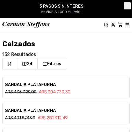
Carmen Steffens
3 PAGOS SIN INTERES
Cl
ENVIOS A TODO EL PAÍS!
Calzados
132
Resultados
24
Filtros
Ver detalle
SANDALIA PLATAFORMA
ARS
435.329,00
ARS
304.730,30
Ver detalle
SANDALIA PLATAFORMA
ARS
401.874,99
ARS
281.312,49