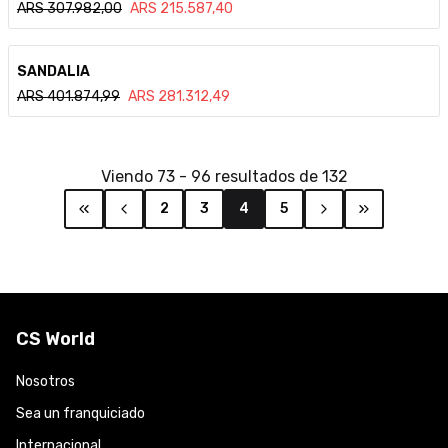
ARS
307.982,00
ARS
215.587,40
Ver detalle
SANDALIA
ARS
401.874,99
ARS
281.312,49
Viendo
73
-
96
resultados de
132
2
3
4
5
CS World
Nosotros
Sea un franquiciado
Internacional