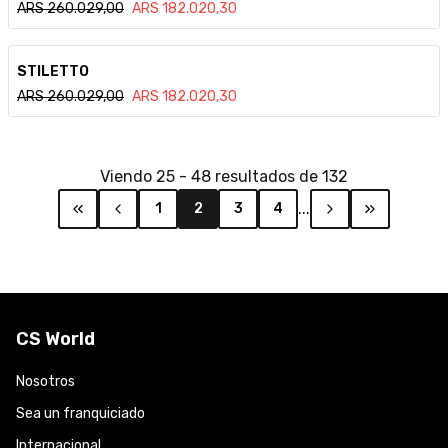
ARS
260.029,00
ARS
182.020,30
Ver detalle
STILETTO
ARS
260.029,00
ARS
182.020,30
Viendo
25
-
48
resultados de
132
...
1
2
3
4
CS World
Nosotros
Sea un franquiciado
Internacional