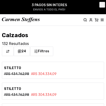
Carmen Steffens
3 PAGOS SIN INTERES
Cl
ENVIOS A TODO EL PAÍS!
Calzados
132
Resultados
24
Filtros
Ver detalle
STILETTO
ARS
434.762,98
ARS
304.334,09
Ver detalle
STILETTO
ARS
434.762,98
ARS
304.334,09