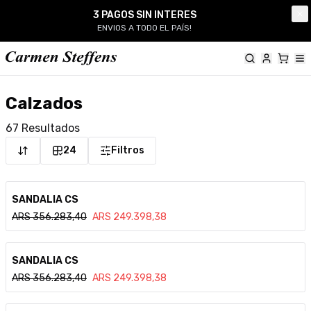
Carmen Steffens
3 PAGOS SIN INTERES
Cl
ENVIOS A TODO EL PAÍS!
Calzados
67
Resultados
24
Filtros
Ver detalle
SANDALIA CS
ARS
356.283,40
ARS
249.398,38
Ver detalle
SANDALIA CS
ARS
356.283,40
ARS
249.398,38