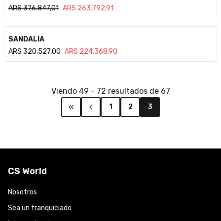
ARS
376.847,01
ARS
263.792,91
Ver detalle
SANDALIA
ARS
320.527,00
ARS
224.368,90
Viendo
49
-
72
resultados de
67
1
2
3
CS World
Nosotros
Sea un franquiciado