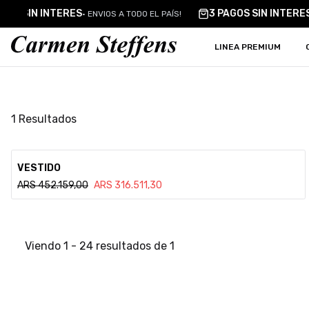
Carmen Steffens
GOS SIN INTERES
3 PAGOS SIN INTERE
•
ENVIOS A TODO EL PAÍS!
LINEA PREMIUM
1
Resultados
Ver detalle
VESTIDO
ARS
452.159,00
ARS
316.511,30
Viendo
1
-
24
resultados de
1