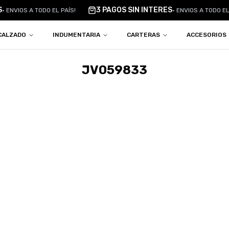
S
3 PAGOS SIN INTERES
•
ENVIOS A TODO EL PAÍS!
•
ENVIOS A TODO EL 
CALZADO
INDUMENTARIA
CARTERAS
ACCESORIOS
JV059833